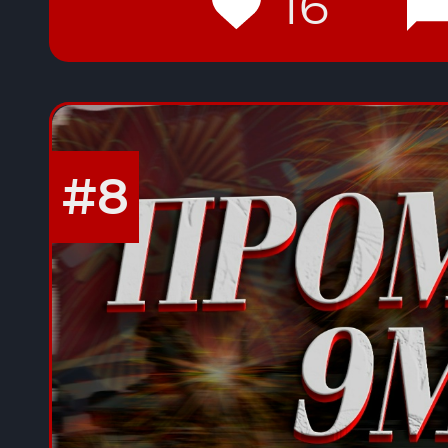
16
#8