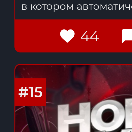
в котором автоматиче
44
#15