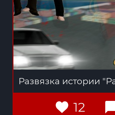
Развязка истории "Р
12