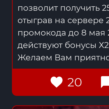
позволит получить 2
отыграв на сервере 
промокода до 8 мая 
действуют бонусы Х2 
Желаем Вам приятно
20