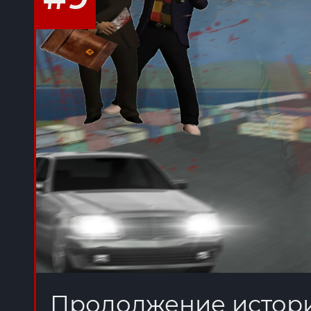
Продолжение истори