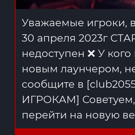
Уважаемые игроки, 
30 апреля 2023г СТА
недоступен ❌ У кого
новым лаунчером, н
сообщите в [club205
ИГРОКАМ] Советуем,
перейти на новую ве