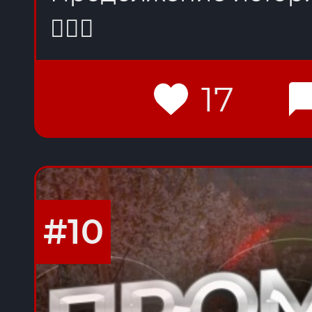
🕵🏻‍♂️
17
#10