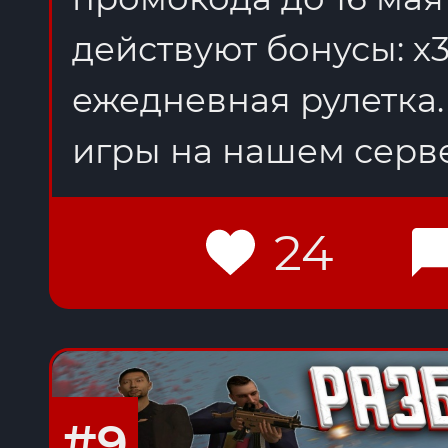
действуют бонусы: х3 
ежедневная рулетка
игры на нашем серв
24
#9