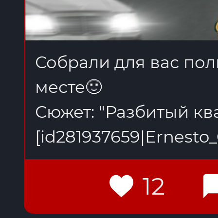
Собрали для вас по
месте🙂
Сюжет: "Разбитый ква
[id281937659|Ernesto
12