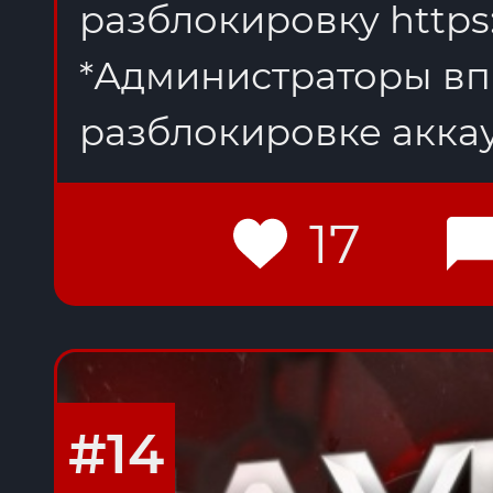
разблокировку https:/
*Администраторы впр
разблокировке аккау
17
#14