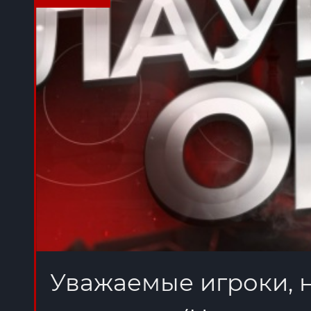
Уважаемые игроки, 