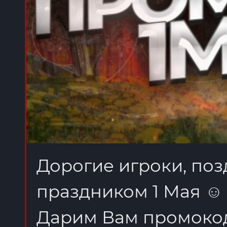
Дорогие игроки, поз
праздником 1 Мая ☺️
Дарим Вам промокод